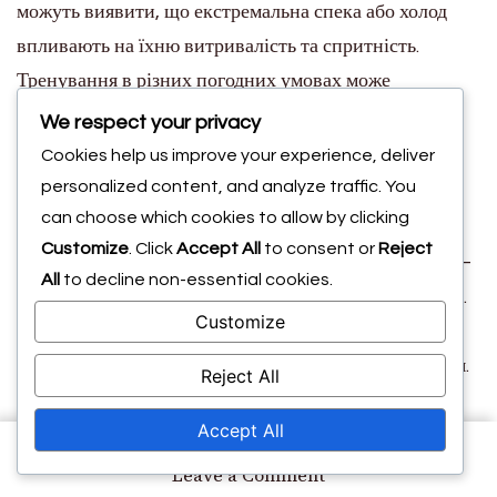
можуть виявити, що екстремальна спека або холод
впливають на їхню витривалість та спритність.
Тренування в різних погодних умовах може
допомогти гравцям підготуватися до турнірів, що
We respect your privacy
проходять у різних середовищах.
Cookies help us improve your experience, deliver
Покриття кортів
personalized content, and analyze traffic. You
can choose which cookies to allow by clicking
Customize
. Click
Accept All
to consent or
Reject
Тип покриття кортів – тверде, глиняне або трав’яне –
All
to decline non-essential cookies.
суттєво впливає на показники ефективності гравців.
Customize
Кожне покриття має унікальні характеристики, які
впливають на швидкість м’яча, відскок та рух гравця.
Reject All
Наприклад, тверді корти зазвичай сприяють
Accept All
потужним подачам та швидкій грі, тоді як глиняні
корти вимагають більшої витривалості та
on
Leave a Comment
Всеосяжні