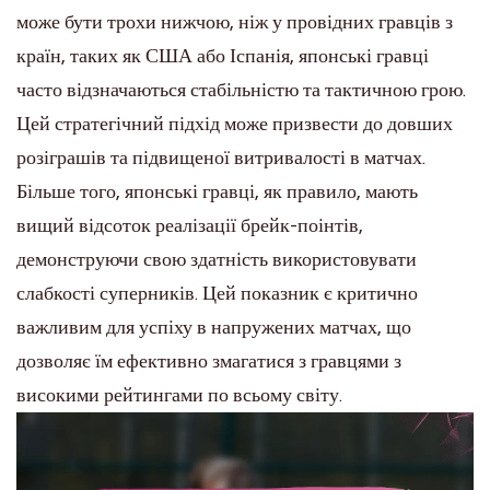
може бути трохи нижчою, ніж у провідних гравців з
країн, таких як США або Іспанія, японські гравці
часто відзначаються стабільністю та тактичною грою.
Цей стратегічний підхід може призвести до довших
розіграшів та підвищеної витривалості в матчах.
Більше того, японські гравці, як правило, мають
вищий відсоток реалізації брейк-поінтів,
демонструючи свою здатність використовувати
слабкості суперників. Цей показник є критично
важливим для успіху в напружених матчах, що
дозволяє їм ефективно змагатися з гравцями з
високими рейтингами по всьому світу.