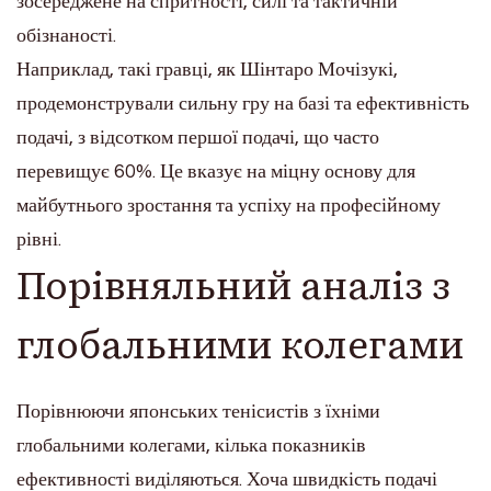
зосереджене на спритності, силі та тактичній
обізнаності.
Наприклад, такі гравці, як Шінтаро Мочізукі,
продемонстрували сильну гру на базі та ефективність
подачі, з відсотком першої подачі, що часто
перевищує 60%. Це вказує на міцну основу для
майбутнього зростання та успіху на професійному
рівні.
Порівняльний аналіз з
глобальними колегами
Порівнюючи японських тенісистів з їхніми
глобальними колегами, кілька показників
ефективності виділяються. Хоча швидкість подачі