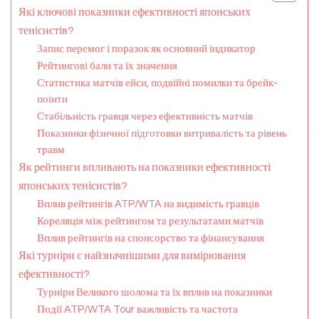
Які ключові показники ефективності японських
тенісистів?
Запис перемог і поразок як основний індикатор
Рейтингові бали та їх значення
Статистика матчів ейси, подвійні помилки та брейк-
поінти
Стабільність гравця через ефективність матчів
Показники фізичної підготовки витривалість та рівень
травм
Як рейтинги впливають на показники ефективності
японських тенісистів?
Вплив рейтингів ATP/WTA на видимість гравців
Кореляція між рейтингом та результатами матчів
Вплив рейтингів на спонсорство та фінансування
Які турніри є найзначнішими для вимірювання
ефективності?
Турніри Великого шолома та їх вплив на показники
Події ATP/WTA Tour важливість та частота