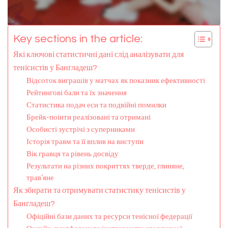
Key sections in the article:
Які ключові статистичні дані слід аналізувати для
тенісистів у Бангладеш?
Відсоток виграшів у матчах як показник ефективності
Рейтингові бали та їх значення
Статистика подач еси та подвійні помилки
Брейк-поінти реалізовані та отримані
Особисті зустрічі з суперниками
Історія травм та її вплив на виступи
Вік гравця та рівень досвіду
Результати на різних покриттях тверде, глиняне,
трав’яне
Як збирати та отримувати статистику тенісистів у
Бангладеш?
Офіційні бази даних та ресурси тенісної федерації