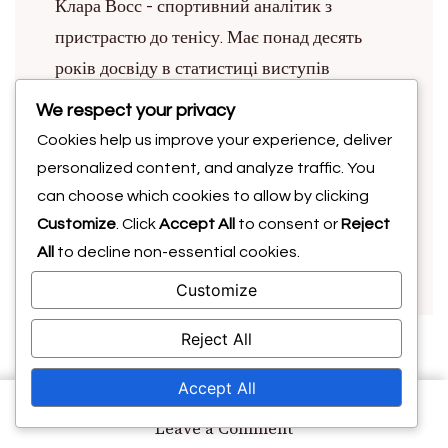
Клара Восс - спортивний аналітик з
пристрастю до тенісу. Має понад десять
років досвіду в статистиці виступів
гравців, вона надає змістовні порівняння
We respect your privacy
один на один, які допомагають фанатам і
Cookies help us improve your experience, deliver
гравцям зрозуміти динаміку гри. Клара
personalized content, and analyze traffic. You
любить досліджувати тонкощі стратегій
can choose which cookies to allow by clicking
гравців і ділитися своїми знахідками з
Customize
. Click
Accept All
to consent or
Reject
All
to decline non-essential cookies.
зростаючою спільнотою ентузіастів тенісу.
Customize
Reject All
Post
Previous Article
Accept All
Найкращі японські
on
Leave a Comment
тенісисти та їхні нещодавні
Всеосяжний