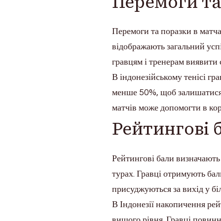
Перемоги та
Перемоги та поразки в матч
відображають загальний успі
гравцям і тренерам виявити с
В індонезійському тенісі гр
менше 50%, щоб залишатися
матчів може допомогти в кор
Рейтингові 
Рейтингові бали визначають
турах. Гравці отримують бал
присуджуються за вихід у бі
В Індонезії накопичення рей
вищого рівня. Гравці повинн