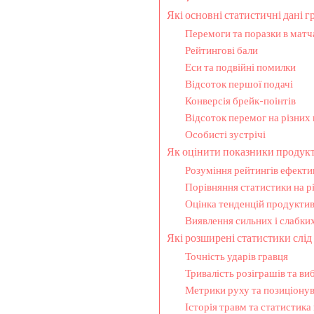
Які основні статистичні дані г
Перемоги та поразки в матч
Рейтингові бали
Еси та подвійні помилки
Відсоток першої подачі
Конверсія брейк-поінтів
Відсоток перемог на різних
Особисті зустрічі
Як оцінити показники продукт
Розуміння рейтингів ефектив
Порівняння статистики на р
Оцінка тенденцій продуктив
Виявлення сильних і слабких
Які розширені статистики слід
Точність ударів гравця
Тривалість розіграшів та виб
Метрики руху та позиціону
Історія травм та статистика