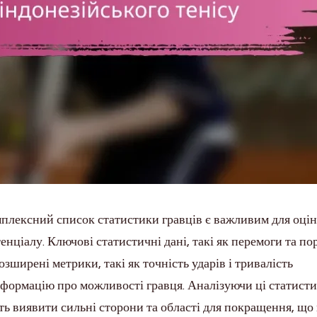
омплексний список статистики гравців є важливим для оці
енціалу. Ключові статистичні дані, такі як перемоги та по
озширені метрики, такі як точність ударів і тривалість
нформацію про можливості гравця. Аналізуючи ці статисти
уть виявити сильні сторони та області для покращення, що