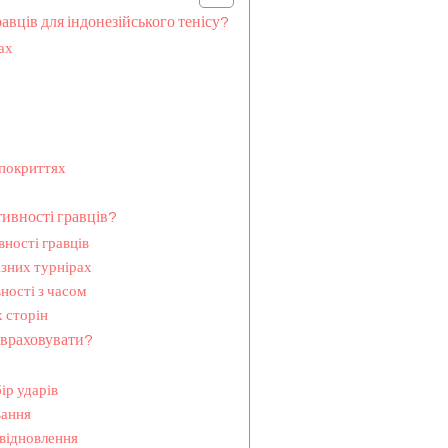
равців для індонезійського тенісу?
ах
 покриттях
ивності гравців?
ності гравців
ізних турнірах
ності з часом
 сторін
 враховувати?
ір ударів
вання
 відновлення