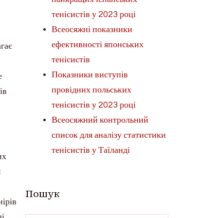
тенісистів у 2023 році
Всеосяжні показники
ефективності японських
агає
тенісистів
Показники виступів
е
провідних польських
ів
тенісистів у 2023 році
Всеосяжний контрольний
список для аналізу статистики
тенісистів у Таїланді
их
и
Пошук
нірів
щі