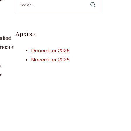
Search
for:
Архіви
війні
тики є
December 2025
November 2025
к
е