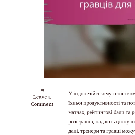
У індонезійському тенісі к
on
Leave a
їхньої продуктивності та пот
Комплексний
Comment
контрольний
матчах, рейтингові бали та р
список
розіграшів, надають цінну і
статистики
дані, тренери та гравці мож
гравців