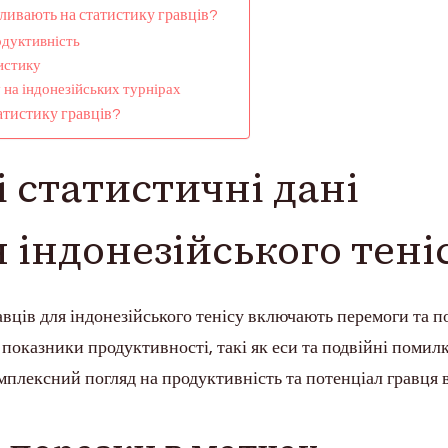
пливають на статистику гравців?
одуктивність
истику
на індонезійських турнірах
атистику гравців?
і статистичні дані
я індонезійського тені
авців для індонезійського тенісу включають перемоги та п
 показники продуктивності, такі як еси та подвійні помилк
мплексний погляд на продуктивність та потенціал гравця 