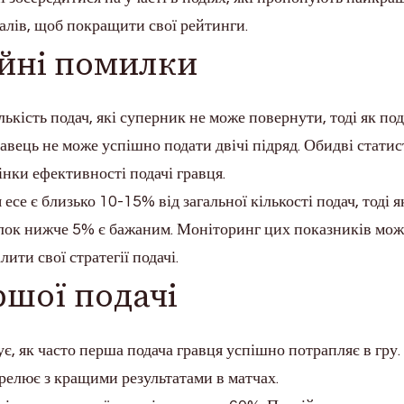
алів, щоб покращити свої рейтинги.
ійні помилки
ькість подач, які суперник не може повернути, тоді як под
вець не може успішно подати двічі підряд. Обидві статис
нки ефективності подачі гравця.
се є близько 10-15% від загальної кількості подач, тоді я
лок нижче 5% є бажаним. Моніторинг цих показників мож
ити свої стратегії подачі.
ршої подачі
ує, як часто перша подача гравця успішно потрапляє в гру.
релює з кращими результатами в матчах.