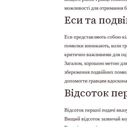
можливості для отримання б
Еси та подв
Еси представляють собою кіл
помилки виникають, коли гра
критично важливими для оці
Загалом, хорошою метою для е
збереження подвійних поми
допомогти гравцям вдосконал
Відсоток пе
Відсоток першої подачі вказ
Вищий відсоток зазвичай ко