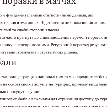
 поразки в матчах
ах є фундаментальними статистичними даними, які
х гравця в змаганнях. Відстеження цих показників допом
ильні та слабкі сторони з часом.
авці часто прагнуть до співвідношення перемог і поразок н
 конкурентоспроможними. Регулярний перегляд результат
игуванні тренувань і стратегічних рішень.
бали
 становище гравця в національних та міжнародних тенісн
и на основі своїх виступів на турнірах, причому вищі бал
льш просунуті раунди.
тингових балів є важливим для отримання доступу до тур
і зосередитися на участі в подіях, які пропонують найкра