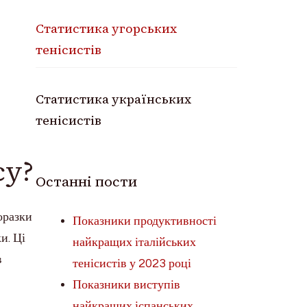
Статистика угорських
тенісистів
Статистика українських
тенісистів
су?
Останні пости
оразки
Показники продуктивності
и. Ці
найкращих італійських
в
тенісистів у 2023 році
Показники виступів
найкращих іспанських