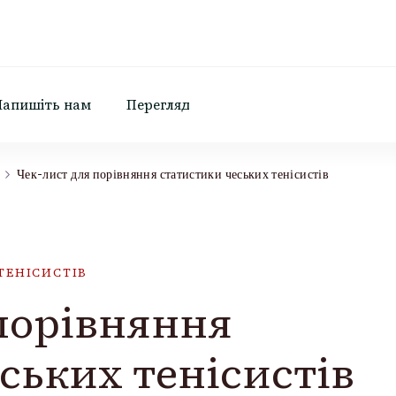
Напишіть нам
Перегляд
Чек-лист для порівняння статистики чеських тенісистів
ТЕНІСИСТІВ
порівняння
ських тенісистів