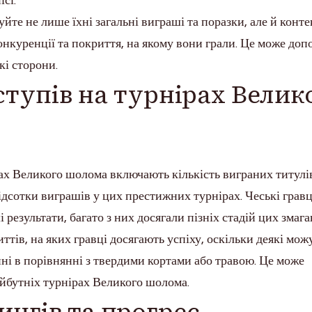
сі.
йте не лише їхні загальні виграші та поразки, але й конте
 конкуренції та покриття, на якому вони грали. Це може до
кі сторони.
тупів на турнірах Велик
ах Великого шолома включають кількість виграних титулі
відсотки виграшів у цих престижних турнірах. Чеські гравц
результати, багато з них досягали пізніх стадій цих змага
ттів, на яких гравці досягають успіху, оскільки деякі мож
ині в порівнянні з твердими кортами або травою. Це може
айбутніх турнірах Великого шолома.
ингів та прогрес