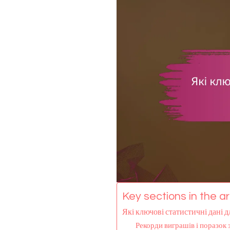
Key sections in the art
Які ключові статистичні дані д
Рекорди виграшів і поразок з