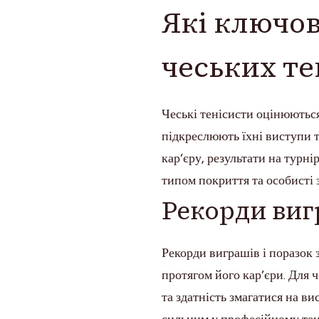
Які ключов
чеських те
Чеські тенісисти оцінюються
підкреслюють їхні виступи т
кар’єру, результати на турні
типом покриття та особисті 
Рекорди вигр
Рекорди виграшів і поразок 
протягом його кар’єри. Для 
та здатність змагатися на в