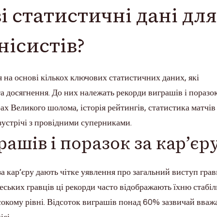
і статистичні дані для
нісистів?
 на основі кількох ключових статистичних даних, які
а досягнення. До них належать рекорди виграшів і поразок
рах Великого шолома, історія рейтингів, статистика матчів
зустрічі з провідними суперниками.
ашів і поразок за кар’єр
за кар’єру дають чітке уявлення про загальний виступ гра
чеських гравців ці рекорди часто відображають їхню стабіл
исокому рівні. Відсоток виграшів понад 60% зазвичай вваж