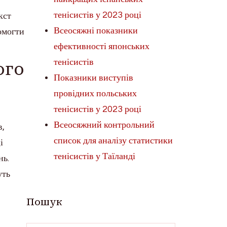
тенісистів у 2023 році
кст
Всеосяжні показники
помогти
ефективності японських
ого
тенісистів
Показники виступів
провідних польських
тенісистів у 2023 році
Всеосяжний контрольний
в,
список для аналізу статистики
і
тенісистів у Таїланді
нь.
уть
Пошук