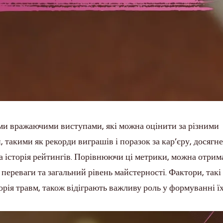
їми вражаючими виступами, які можна оцінити за різними
такими як рекорди виграшів і поразок за кар’єру, досягн
а історія рейтингів. Порівнюючи ці метрики, можна отрим
переваги та загальний рівень майстерності. Фактори, такі
орія травм, також відіграють важливу роль у формуванні ї