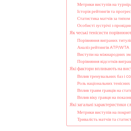
Метрики виступів на турні
Історія рейтингів та прогрес
Статистика матчів за типом
Особисті зустрічі з провід
Як чеські тенісисти порівнюю
Порівняння виграних титулі
Аналіз рейтингів ATP/WTA
Виступи на міжнародних зм
Порівняння відсотків вигра
Які фактори впливають на вис
Вплив тренувальних баз і c
Роль національних тенісних
Вплив травм гравців на ста
Вплив віку гравця на показн
Які загальні характеристики с
Метрики виступів на покри
Тривалість матчів та статис