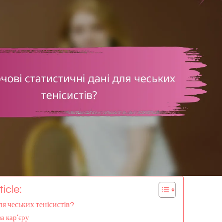
icle:
ля чеських тенісистів?
а кар’єру