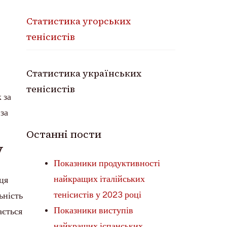
Статистика угорських
тенісистів
Статистика українських
тенісистів
 за
 за
Останні пости
у
Показники продуктивності
найкращих італійських
вця
тенісистів у 2023 році
ьність
Показники виступів
ається
найкращих іспанських