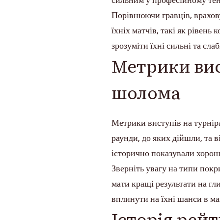
сильним у професійному тені
Порівнюючи гравців, врахову
їхніх матчів, такі як рівень
зрозуміти їхні сильні та слаб
Метрики вис
шолома
Метрики виступів на турнір
раунди, до яких дійшли, та 
історично показували хороші 
Зверніть увагу на типи покри
мати кращі результати на гл
вплинути на їхні шанси в м
Історія рейт