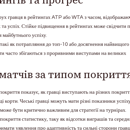
 рух гравця в рейтингах ATP або WTA з часом, відображаю
х та успіх. Стійке підвищення в рейтингах може свідчити 
 майбутнього успіху.
 такі як потрапляння до топ-10 або досягнення найвищого
нти часто збігаються з проривними виступами на великих
матчів за типом покритт
покриття показує, як гравці виступають на різних покритт
рді корти. Чеські гравці можуть мати різні показники успіх
 може бути критично важливим для стратегії на турнірах.
окриття статистику, таку як відсотки виграшів та середн
римати уявлення про адаптивність та сильні сторони гравц