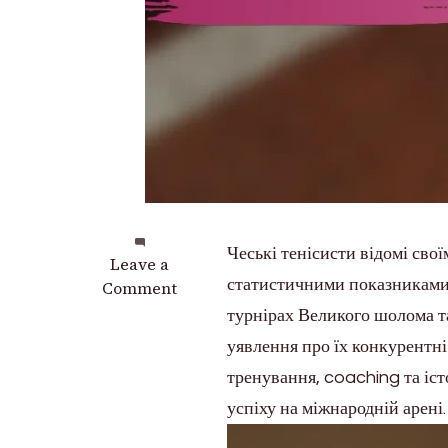
Чеські тенісисти відомі сво
on
Leave a
статистичними показниками, 
Чек-
Comment
лист
турнірах Великого шолома т
для
уявлення про їх конкурентні 
порівняння
тренування, coaching та іст
статистики
чеських
успіху на міжнародній арені.
тенісистів