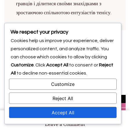
гравців і ділитися своїми знахідками з
зростаючою спільнотою ентузіастів тенісу.
We respect your privacy
Cookies help us improve your experience, deliver
Post
Previous Article
personalized content, and analyze traffic. You
Всеосяжний контрольний
can choose which cookies to allow by clicking
список для аналізу
Navigation
Customize
. Click
Accept All
to consent or
Reject
All
to decline non-essential cookies.
статистики німецьких
тенісистів
Customize
Next Article
Reject All
Показники виступів
провідних німецьких
Accept All
тенісистів у 2023 році
on
Leave a Comment
Комплексне