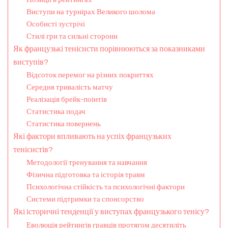
Виступи на турнірах Великого шолома
Особисті зустрічі
Стилі гри та сильні сторони
Як французькі тенісисти порівнюються за показниками
виступів?
Відсоток перемог на різних покриттях
Середня тривалість матчу
Реалізація брейк-поінтів
Статистика подач
Статистика повернень
Які фактори впливають на успіх французьких
тенісистів?
Методології тренування та навчання
Фізична підготовка та історія травм
Психологічна стійкість та психологічні фактори
Системи підтримки та спонсорство
Які історичні тенденції у виступах французького тенісу?
Еволюція рейтингів гравців протягом десятиліть