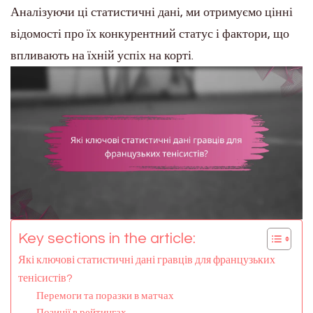
Аналізуючи ці статистичні дані, ми отримуємо цінні
відомості про їх конкурентний статус і фактори, що
впливають на їхній успіх на корті.
Key sections in the article:
Які ключові статистичні дані гравців для французьких
тенісистів?
Перемоги та поразки в матчах
Позиції в рейтингах