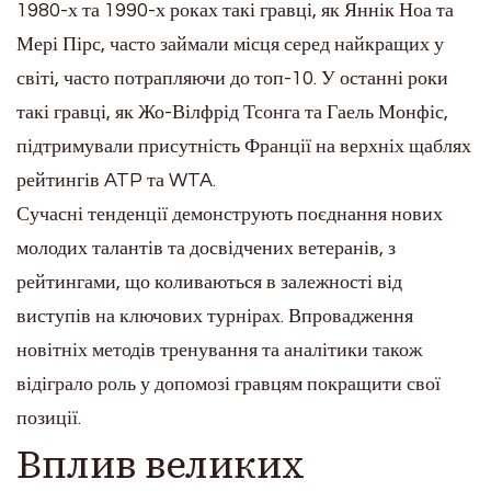
1980-х та 1990-х роках такі гравці, як Яннік Ноа та
Мері Пірс, часто займали місця серед найкращих у
світі, часто потрапляючи до топ-10. У останні роки
такі гравці, як Жо-Вілфрід Тсонга та Гаель Монфіс,
підтримували присутність Франції на верхніх щаблях
рейтингів ATP та WTA.
Сучасні тенденції демонструють поєднання нових
молодих талантів та досвідчених ветеранів, з
рейтингами, що коливаються в залежності від
виступів на ключових турнірах. Впровадження
новітніх методів тренування та аналітики також
відіграло роль у допомозі гравцям покращити свої
позиції.
Вплив великих