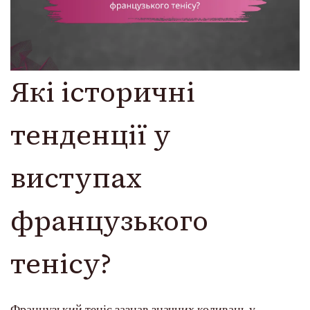
Які історичні
тенденції у
виступах
французького
тенісу?
Французький теніс зазнав значних коливань у