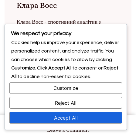
Клара Восс
Клара Восс - спортивний аналітик з
пристрастю до тенісу. Має понад десять
We respect your privacy
років досвіду в статистиці виступів
Cookies help us improve your experience, deliver
гравців, вона надає змістовні порівняння
personalized content, and analyze traffic. You
один на один, які допомагають фанатам і
can choose which cookies to allow by clicking
Customize
. Click
Accept All
to consent or
Reject
гравцям зрозуміти динаміку гри. Клара
All
to decline non-essential cookies.
любить досліджувати тонкощі стратегій
гравців і ділитися своїми знахідками з
Customize
зростаючою спільнотою ентузіастів тенісу.
Reject All
Accept All
on
Leave a Comment
Previous Article
Показники