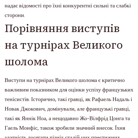
надає відомості про їхні конкурентні сильні та слабкі
сторони.
Порівняння виступів
на турнірах Великого
шолома
Виступи на турнірах Великого шолома є критично
важливим показником для оцінки успіху французьких
тенісистів. Історично, такі гравці, як Рафаель Надаль і
Новак Джокович, домінували, але французькі гравці,
такі як Яннік Ноа, а нещодавно Жо-Вілфрід Цонга та
Гаель Монфіс, також зробили значний внесок. Їхня
здатність досягати пізніх стадій цих престижних