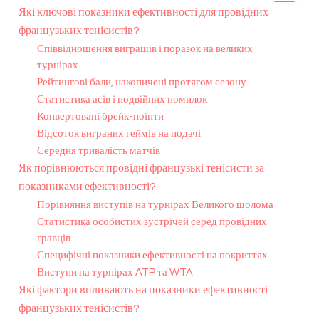
Які ключові показники ефективності для провідних
французьких тенісистів?
Співвідношення виграшів і поразок на великих
турнірах
Рейтингові бали, накопичені протягом сезону
Статистика асів і подвійних помилок
Конвертовані брейк-поінти
Відсоток виграних геймів на подачі
Середня тривалість матчів
Як порівнюються провідні французькі тенісисти за
показниками ефективності?
Порівняння виступів на турнірах Великого шолома
Статистика особистих зустрічей серед провідних
гравців
Специфічні показники ефективності на покриттях
Виступи на турнірах ATP та WTA
Які фактори впливають на показники ефективності
французьких тенісистів?